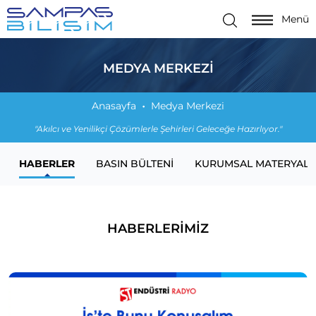
Menü
MEDYA MERKEZI
Anasayfa
Medya Merkezi
"Akılcı ve Yenilikçi Çözümlerle Şehirleri Geleceğe Hazırlıyor."
HABERLER
BASIN BÜLTENI
KURUMSAL MATERYALL
HABERLERİMİZ