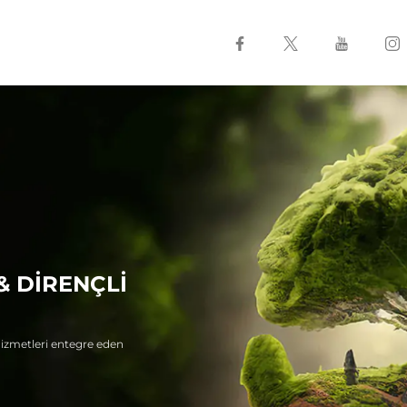
& DİRENÇLİ
e hizmetleri entegre eden