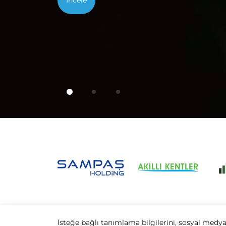
İncele
İsteğe bağlı tanımlama bilgilerini, sosyal medya