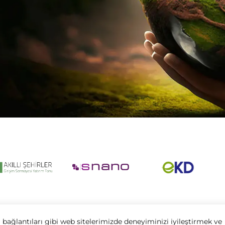
 bağlantıları gibi web sitelerimizde deneyiminizi iyileştirmek ve