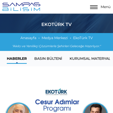
Menü
EKOTÜRK TV
Anasayfa
Medya Merkezi
EkoTürk TV
"Akılcı ve Yenilikçi Çözümlerle Şehirleri Geleceğe Hazırlıyor."
HABERLER
BASIN BÜLTENI
KURUMSAL MATERYALL