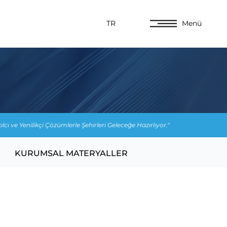
TR
Menü
ılcı ve Yenilikçi Çözümlerle Şehirleri Geleceğe Hazırlıyor."
KURUMSAL MATERYALLER