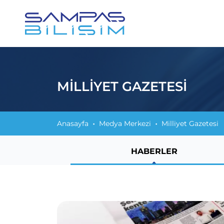
MILLIYET GAZETESI
Anasayfa
Medya Merkezi
Milliyet Gazetesi
HABERLER