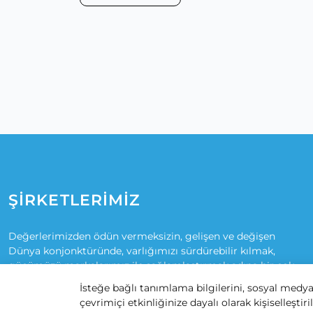
ŞİRKETLERİMİZ
Değerlerimizden ödün vermeksizin, gelişen ve değişen
Dünya konjonktüründe, varlığımızı sürdürebilir kılmak,
gücümüzü markalarımız ile sağlamlaştırmak adına bir çok
alanda sizlere profesyonel ve kaliteli hizmet vermeye devam
İsteğe bağlı tanımlama bilgilerini, sosyal medya
ediyoruz.
çevrimiçi etkinliğinize dayalı olarak kişiselleşt