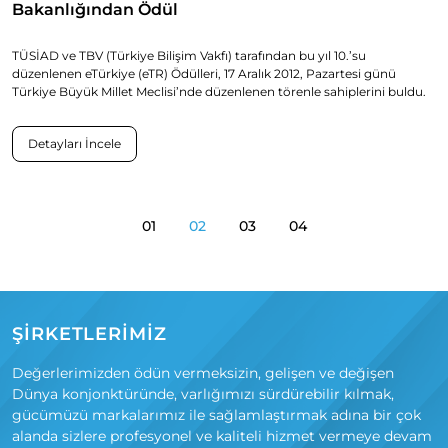
Bakanlığından Ödül
TÜSİAD ve TBV (Türkiye Bilişim Vakfı) tarafından bu yıl 10.’su
düzenlenen eTürkiye (eTR) Ödülleri, 17 Aralık 2012, Pazartesi günü
Türkiye Büyük Millet Meclisi’nde düzenlenen törenle sahiplerini buldu.
Detayları İncele
01
02
03
04
ŞİRKETLERİMİZ
Değerlerimizden ödün vermeksizin, gelişen ve değişen
Dünya konjonktüründe, varlığımızı sürdürebilir kılmak,
gücümüzü markalarımız ile sağlamlaştırmak adına bir çok
alanda sizlere profesyonel ve kaliteli hizmet vermeye devam