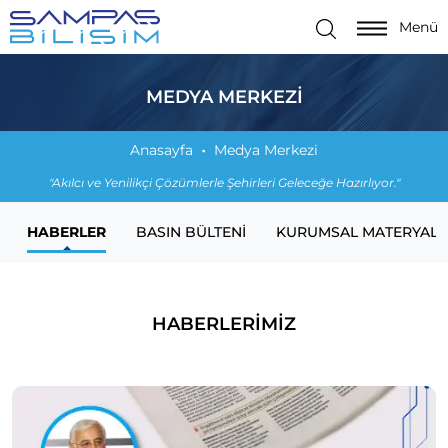
Menü
MEDYA MERKEZI
Anasayfa
Medya Merkezi
"Akılcı ve Yenilikçi Çözümlerle Şehirleri Geleceğe Hazırlıyor."
HABERLER
BASIN BÜLTENI
KURUMSAL MATERYALL
HABERLERİMİZ